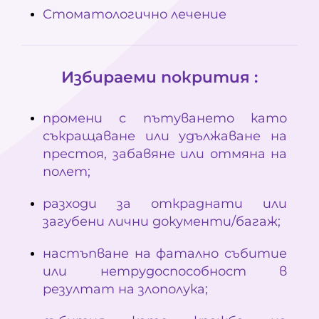
Стоматологично лечение
Избираеми покрития :
промени с пътуването като
съкращаване или удължаване на
престоя, забавяне или отмяна на
полет;
разходи за откраднати или
загубени лични документи/багаж;
настъпване на фатално събитие
или нетрудоспособност в
резултат на злополука;