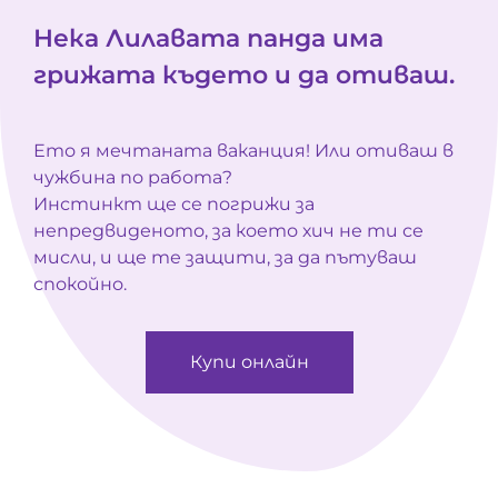
Нека Лилавата панда има
грижата където и да отиваш.
Ето я мечтаната ваканция! Или отиваш в
чужбина по работа?
Инстинкт ще се погрижи за
непредвиденото, за което хич не ти се
мисли, и ще те защити, за да пътуваш
спокойно.
Купи онлайн