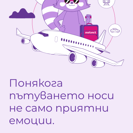
Понякога
пътуването носи
не само приятни
емоции.