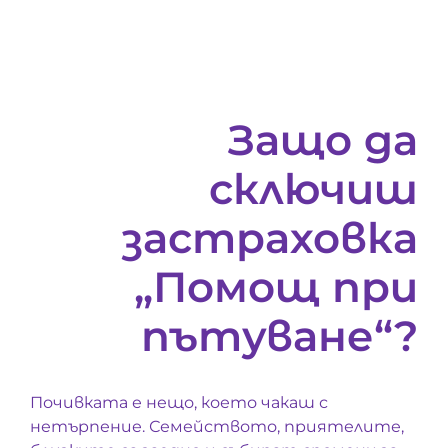
Защо да
сключиш
застраховка
„Помощ при
пътуване“?
Почивката е нещо, което чакаш с
нетърпение. Семейството, приятелите,