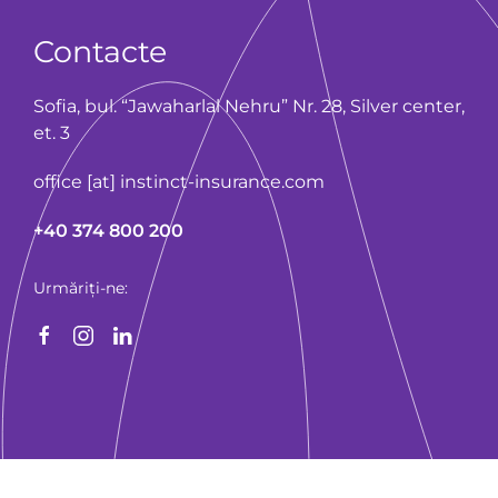
Contacte
Sofia, bul. “Jawaharlal Nehru” Nr. 28, Silver center,
еt. 3
office [at] instinct-insurance.com
+40 374 800 200
Urmăriți-ne: