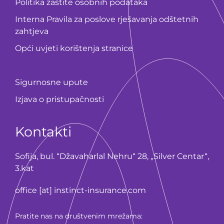
Politika zaštite osobnih podataka
Interna Pravila za poslove rješavanja odštetnih
zahtjeva
Opći uvjeti korištenja stranice
Politika kolačića
Sigurnosne upute
Izjava o pristupačnosti
Kontakti
Sofija, bul. “Džavaharlal Nehru“ 28, „Silver Centar“,
3.kat
office [at] instinct-insurance.com
Pratite nas na društvenim mrežama: