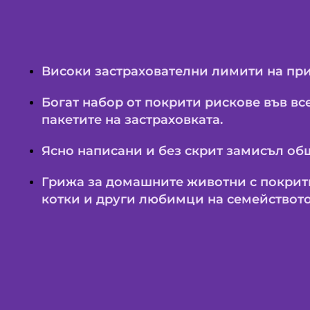
Високи застрахователни лимити на пр
Богат набор от покрити рискове във вс
пакетите на застраховката.
Яснo написани и без скрит замисъл об
Грижа за домашните животни с покрити
котки и други любимци на семейството