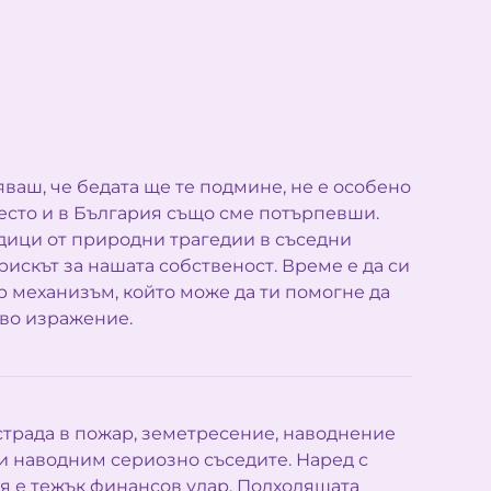
яваш, че бедата ще те подмине, не е особено
често и в България също сме потърпевши.
дици от природни трагедии в съседни
рискът за нашата собственост. Време е да си
ър механизъм, който може да ти помогне да
во изражение.
страда в пожар, земетресение, наводнение
 и наводним сериозно съседите. Наред с
я е тежък финансов удар. Подходящата