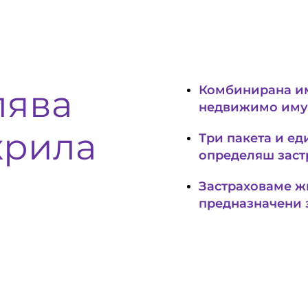
лява
Комбинирана им
недвижимо иму
крила
Три пакета и ед
определяш заст
Застраховаме ж
предназначени 