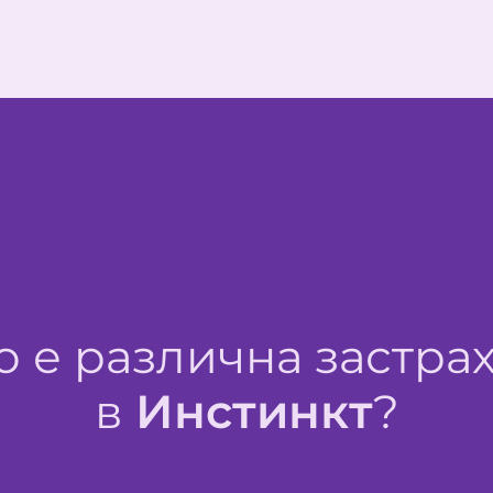
о е различна застра
в
Инстинкт
?