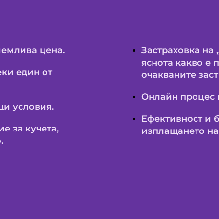
иемлива цена.
Застраховка на 
яснота какво е 
еки един от
очакваните зас
Онлайн процес 
щи условия.
Ефективност и 
е за кучета,
изплащането на
.