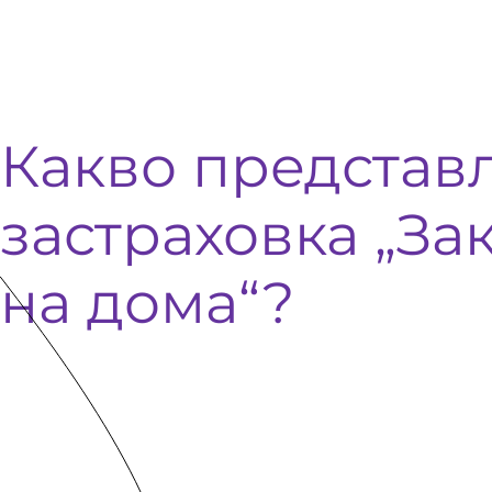
Какво представ
застраховка „За
на дома“?