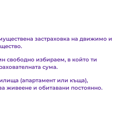
уществена застраховка на движимо и
щество.
ин свободно избираем, в който ти
рахователната сума.
илища (апартамент или къща),
за живеене и обитавани постоянно.