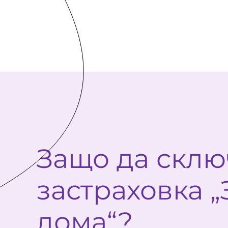
Защо да скл
застраховка 
дома“?