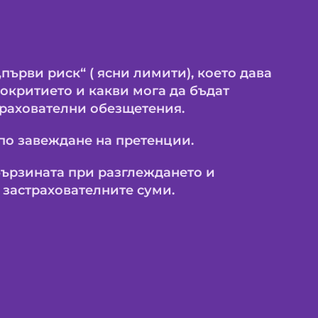
„първи риск“ ( ясни лимити), което дава
покритието и какви мога да бъдат
трахователни обезщетения.
по завеждане на претенции.
бързината при разглеждането и
 застрахователните суми.