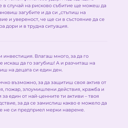
е в случай на рисково събитие ще можеш да
ановиш загубите и да си „стъпиш на
вие и увереност, че ще си в състояние да се
а дори и в трудна ситуация.
 инвестиция. Влагаш много, за да го
е искаш да го загубиш! А и разчиташ на
виш на децата си един ден.
чко възможно, за да защитиш своя актив от
я, пожар, злоумишлени действия, кражба и
 за един от най-ценните ти активи – твоя
ствие, за да се замислиш какво е можело да
че не си предприел мерки навреме.