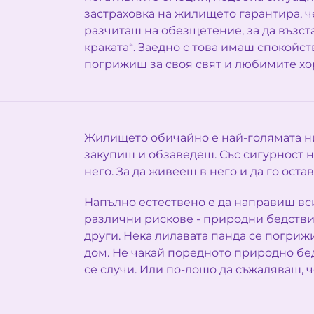
застраховка на жилището гарантира, ч
разчиташ на обезщетение, за да възст
краката“. Заедно с това имаш спокойст
погрижиш за своя свят и любимите хор
Жилището обичайно е най-голямата ни
закупиш и обзаведеш. Със сигурност н
него. За да живееш в него и да го оста
Напълно естествено е да направиш вси
различни рискове - природни бедстви
други. Нека лилавата панда се погрижи
дом. Не чакай поредното природно бед
се случи. Или по-лошо да съжаляваш, 