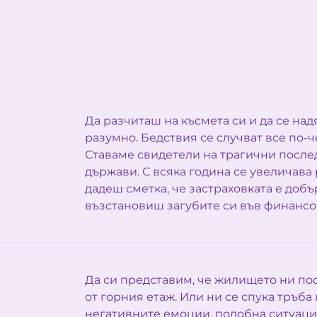
Да разчиташ на късмета си и да се над
разумно. Бедствия се случват все по-
Ставаме свидетели на трагични после
държави. С всяка година се увеличава 
дадеш сметка, че застраховката е доб
възстановиш загубите си във финансо
Да си представим, че жилището ни по
от горния етаж. Или ни се спука тръба
негативните емоции, подобнa ситуаци