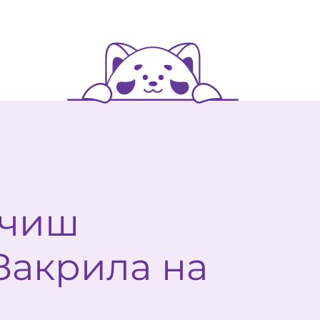
ючиш
„Закрила на